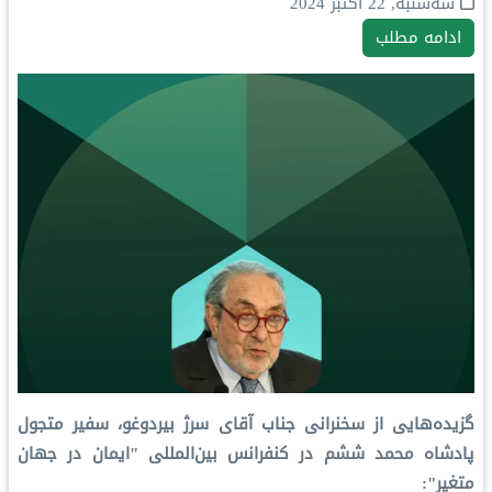
سه‌شنبه, 22 اکتبر 2024
ادامه مطلب
گزیده‌هایی از سخنرانی جناب آقای سرژ بیردوغو، سفیر متجول
پادشاه محمد ششم در کنفرانس بین‌المللی "ایمان در جهان
متغیر":