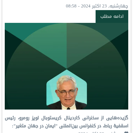
چهارشنبه, 23 اکتبر 2024 - 08:58
ادامه مطلب
گزیده‌هایی از سخنرانی کاردینال کریستوبال لوپز رومرو، رئیس
اسقفیۀ رباط، در کنفرانس بین‌المللی "ایمان در جهان متغیر":