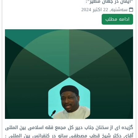
"ایمان در جهان متغیر":
سه‌شنبه, 22 اکتبر 2024
ادامه مطلب
گزیده ای از سخنان جناب دبیر کل مجمع فقه اسلامی بین المللی
آقای دکتر شیخ قطب مصطفی سانو در کنفرانس بین المللی :