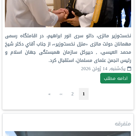
نخست‌وزیر مالزی، داتو سری انور ابراهیم، در اقامتگاه رسمی
مهمانان دولت مالزی «منزل نخست‌وزیر»، از جناب آقاي دکتر شيخ
محمد العیسی، , دبیرکل سازمان همبستگی جهان اسلام و
رئیس انجمن علمای مسلمان، استقبال کرد.
یک‌شنبه, 14 ژوئن 2026
ادامه مطلب
Pagination
صفحه جاری
صفحه
صفحه بعد
Last page
»
››
2
1
متفرقه