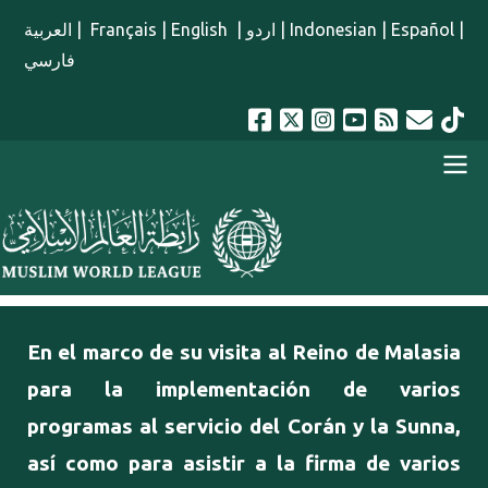
Pasar al contenido principal
العربية
|
Français
|
English
|
اردو
|
Indonesian
|
Español
|
فارسي
menu spanish
En el marco de su visita al Reino de Malasia
para la implementación de varios
programas al servicio del Corán y la Sunna,
así como para asistir a la firma de varios