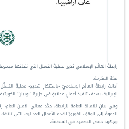
رابطةُ العالَم الإسلامي تُدين عمليةَ التسلل التي نفذتها مجموع
مكة المكرمة:
أدانَتْ رابطةُ العالَم الإسلاميّ -باستنكارٍ شديدٍ- عمليةَ ال
الإيرانية، بهدف تنفيذ أعمالٍ عدائيةٍ في جزيرة "بوبيان" الكويتية.
وفي بيانٍ للأمانة العامة للرابطة، جدَّد معالي الأمين العام
الدعوةَ إلى الوقفِ الفوريِّ لهذه الأعمال العدائية، التي تنتهك كل
وجهودَ خفض التصعيد في المنطقة.