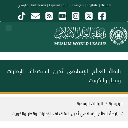
جاوز إلى المحتوى الرئيسي
العربية
|
Français
English
|
|
اردو
|
Español
|
Indonesian
|
فارسي
Menu Arabi
رابطةُ العالَم الإسلامي تُدين استهدافَ الإمارات
وقطر والكويت
سار التنقل
الرئيسية
البيانات الرسمية
رابطةُ العالَم الإسلامي تُدين استهدافَ الإمارات وقطر والكويت