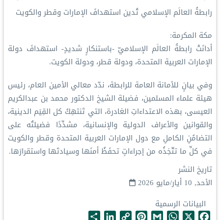
رابطةُ العالَم الإسلامي تُدين استهدافَ الإمارات وقطر والكويت
مكة المكرمة:
أدانَتْ رابطةُ العالَم الإسلاميّ -باستنكارٍ شديدٍ- استهدافَ دولة
الإمارات العربية المتحدة، ودولة قطر، ودولة الكويت.
وفي بيانٍ للأمانة العامة للرابطة، ندّد معالي الأمين العام، رئيس
هيئة علماء المسلمين، فضيلة الشيخ الدكتور محمد بن عبدالكريم
العيسى، بهذه الاعتداءاتِ الغادرة، التي تَنتهِكُ كل القِيَم الدينية،
والقوانين والأعراف الدولية والإنسانية، مشدِّدًا فضيلتُه على
التضامُنِ الكاملِ مع دول الإمارات العربية المتحدة وقطر والكويت
في كلِّ ما تتّخِذُه من إجراءاتٍ تحفَظُ أمنَها وسيادتَها واستقرارَها.
تاريخ النشر
الأحد, 10 أيار/مايو 2026
البيانات الرسمية
S
L
C
P
G
W
X
F