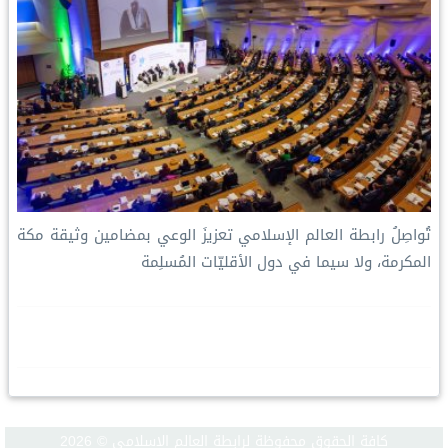
تُواصِلُ ⁧‫رابطة العالم الإسلامي‬⁩ تعزيزَ الوعي بمضامين وثيقة مكة
المكرمة، ولا سيما في دول الأقليّات المُسلِمة
كافة الحقوق محفوظة لرابطة العالم الإسلامي © 2026