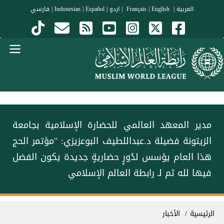
جاوز إلى المحتوى الرئيسي
العربية
|
Français
English
|
|
اردو
|
Español
|
Indonesian
|
فارسي
Menu Arabi
مدير المعهد العالمي للحضارة الإسلامية بجامعة
الزيتونة فضيلة د.عبداللطيف البوعزيزي: "مؤتمر ⁧الحج⁩
هذا العام يؤسس لدُورٍ حضاريةٍ جديدة يكون الفضل
فيها لله ثم لـ ⁧رابطة العالم الإسلامي
سار التنقل
الرئيسية
الأخبار