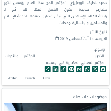
د.عبداللطيف البوعزيزي: "مؤتمر ⁧الحج⁩ هذا العام يؤسس لدُورٍ
حضاريةٍ جديدة يكون الفضل فيها لله ثم لـ
⁧رابطة العالم الإسلامي⁩ التي تبذل قصارى جهدها لخدمة الإسلام
والمسلمين والإنسانية جمعاء".
تاريخ النشر
الأربعاء, 14 آب/أغسطس 2019
وسوم
الأخبار
المؤتمرات والندوات
مؤتمر المعاني الحضارية في الإسلام
S
L
C
P
G
W
X
F
h
i
o
i
m
h
a
Arabic
French
Urdu
a
n
p
n
a
a
c
r
k
y
t
i
t
e
e
e
L
e
l
s
b
موضوعات ذات صلة
d
i
r
A
o
I
n
e
p
o
n
k
s
p
k