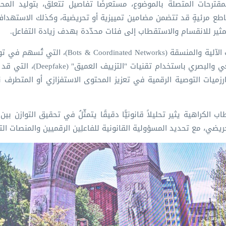
المقترحات المتصلة بالموضوع، مستعرضًا تفاصيل تتعلق، بتوليد المحتو
اطع مرئيةٍ قد تتضمن مضامين تمييزية أو تحريضية، وكذلك الاستهداف
مثير للانقسام والاستقطاب إلى فئات محدّدة بهدف زيادة التفاعل.
وتطرّق الحدَثُ إلى التضخيم الرقمي للمحتوى من خلال الحسابات الآلية والمنسقة ( Networks
خطاب الكراهية والمعلومات المضللة، والتلاعب بالمحتوى السمعي والب
رزميات التوصية الرقمية في تعزيز المحتوى الاستفزازي أو المتطرف نتي
 الكراهية يثير تحليلاً قانونيًّا دقيقًا يتمثّلُ في تحقيق التوازن بي
ضي، مع تحديد المسؤولية القانونية للفاعلِين الرقميين والمنصات التق