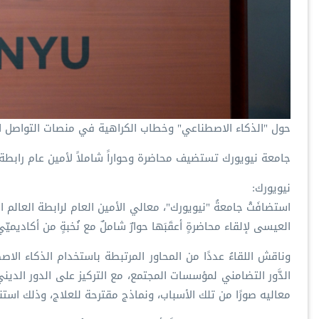
حول "الذكاء الاصطناعي" وخطاب الكراهية في منصات التواصل ا
جامعة نيويورك تستضيف محاضرة وحواراً شاملاً لأمين عام رابطة 
نيويورك:
استضافَتْ جامعةُ "نيويورك"، معالي الأمين العام لرابطة العالم
العيسى لإلقاء محاضرةٍ أعقَبَها حوارٌ شاملٌ مع نُخبةٍ من أكاديميّ
‏وناقش اللقاءُ عددًا من المحاور المرتبطة باستخدام الذكاء الا
الدَّور التضامني لمؤسسات المجتمع، مع التركيز على الدور الد
معاليه صورًا من تلك الأسباب، ونماذج مقترحة للعلاج، وذلك استنا