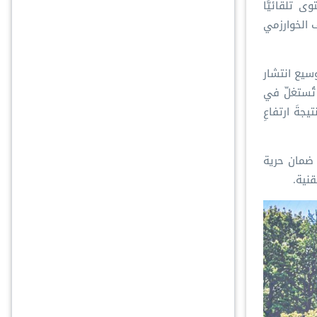
ى تلقائيًّا
 الخوارزمي
Bots & Coordinated)، التي تُسهم في توسيع انتشار
صري باستخدام تقنيات "التزييف العميق" (Deepfake)، التي قد تُستغلّ في
جةَ ارتفاعِ
ن ضمان حرية
نية.