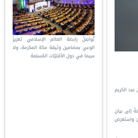
تُواصِلُ ⁧‫رابطة العالم الإسلامي‬⁩ تعزيزَ
الوعي بمضامين وثيقة مكة المكرمة، ولا
سيما في دول الأقليّات المُسلِمة
 عبد الكريم
ةً إلى بيان
ج، واستعرض