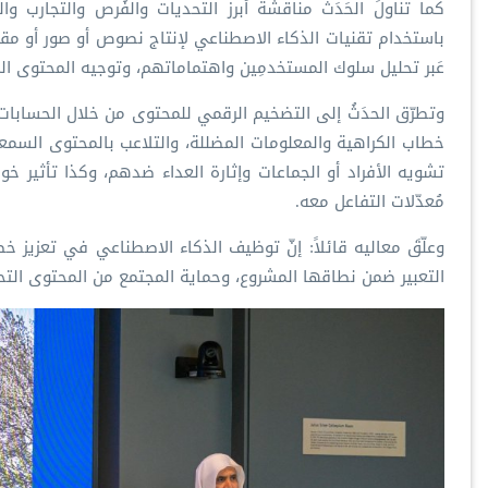
‏كما تناولَ الحَدَث مناقشةَ أبرز التحديات والفُرص والتجارب و
باستخدام تقنيات الذكاء الاصطناعي لإنتاج نصوص أو صور أو مق
عَبر تحليل سلوك المستخدمِين واهتماماتهم، وتوجيه المحتوى ال
تشويه الأفراد أو الجماعات وإثارة العداء ضدهم، وكذا تأثير خوا
مُعدّلات التفاعل معه.
وعلّقَ معاليه قائلاً: إنّ توظيف الذكاء الاصطناعي في تعزيز خطاب
التعبير ضمن نطاقها المشروع، وحماية المجتمع من المحتوى التحري