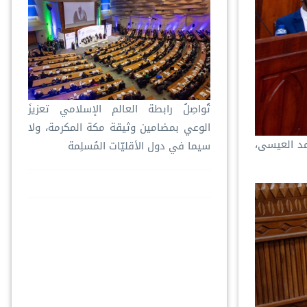
تُواصِلُ ⁧‫رابطة العالم الإسلامي‬⁩ تعزيزَ
الوعي بمضامين وثيقة مكة المكرمة، ولا
د العيسى⁩،
سيما في دول الأقليّات المُسلِمة