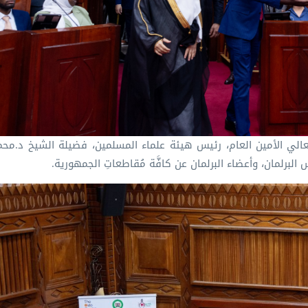
 معالي الأمين العام، رئيس هيئة علماء المسلمين، فضيلة الشيخ د.⁧محم
لبرلمان، وأعضاء البرلمان عن كافَّة مُقاطعاتِ الجمهورية.