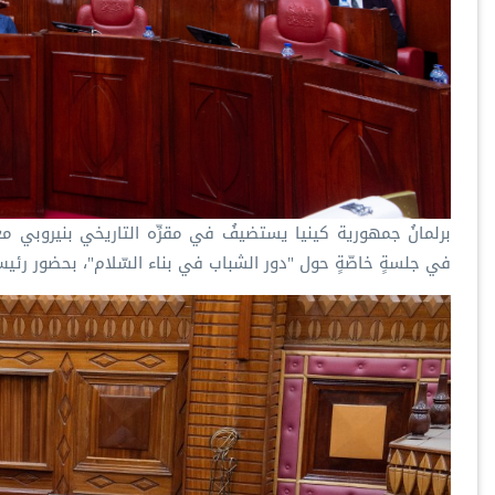
‏برلمانُ جمهورية كينيا يستضيفُ في مقرِّه التاريخي بنيروبي‫‬
في جلسةٍ خاصّةٍ حول "دور الشباب في بناء السّلام"، بحضور رئيس ا