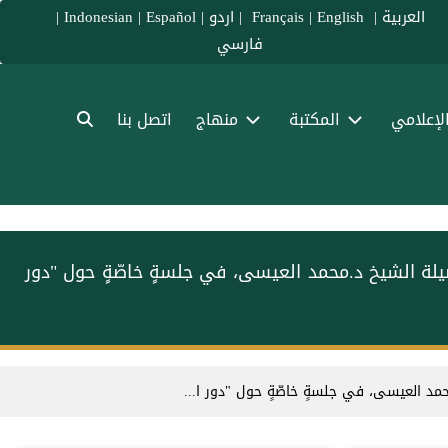
العربية
|
Français
English
|
|
اردو
|
Español
|
Indonesian
|
فارسي
الإعلامي
المكتبة
منهاج
اتصل بنا
يلة الشيخ د.⁧محمد العيسى⁩، في جلسةٍ خاصّةٍ حول "دور
حمد العيسى⁩، في جلسةٍ خاصّةٍ حول "دور ا...