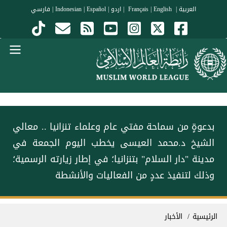
جاوز إلى المحتوى الرئيسي
العربية
|
Français
English
|
|
اردو
|
Español
|
Indonesian
|
فارسي
Menu Arabi
‏بدعوةٍ من سماحة مفتي عام وعلماء تنزانيا .. معالي
الشيخ د.⁧‫محمد العيسى‬⁩ يخطب اليوم الجمعة في
مدينة "دار السلام" بتنزانيا؛ في إطار زيارته الرسمية؛
وذلك لتنفيذ عددٍ من الفعاليات والأنشطة
سار التنقل
الرئيسية
الأخبار